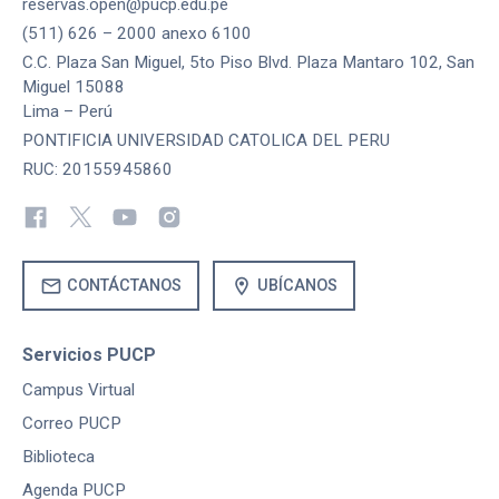
reservas.open@pucp.edu.pe
(511) 626 – 2000 anexo 6100
C.C. Plaza San Miguel, 5to Piso Blvd. Plaza Mantaro 102, San
Miguel 15088
Lima – Perú
PONTIFICIA UNIVERSIDAD CATOLICA DEL PERU
RUC: 20155945860
mail
location_on
CONTÁCTANOS
UBÍCANOS
Servicios PUCP
Campus Virtual
Correo PUCP
Biblioteca
Agenda PUCP