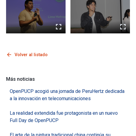
arrow_back
Volver al listado
Más noticias
OpenPUCP acogió una jornada de PeruHertz dedicada
a la innovación en telecomunicaciones
La realidad extendida fue protagonista en un nuevo
Full Day de OpenPUCP
El arte de la pintura tradicional china continúa su